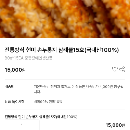
전통방식 현미 손누룽지 삼례뜰15호(국내산100%)
80g*15EA 중증장애인생산품
15,000
원
배송비
기본배송비 정책과 별개로 이 상품만 배송비가 4,000원 청구됩
니다.
상품 특이사항
백미90% 현미10%
전통방식 현미 손누룽지 삼례뜰15호(국내산100%)
15,000
원