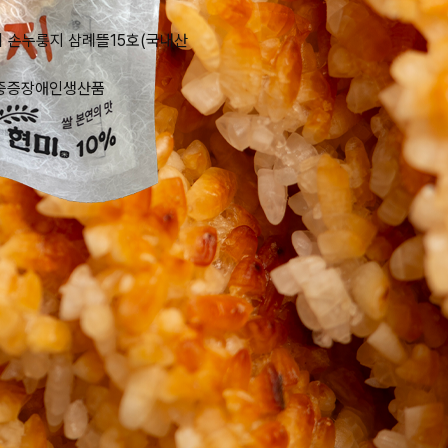
 손누룽지 삼례뜰15호(국내산
A 중증장애인생산품