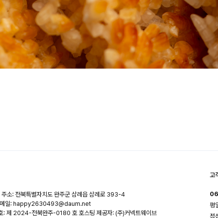
고
06
주소: 전북특별자치도 완주군 삼례읍 삼례로 393-4
메일: happy2630493@daum.net
평일
 제 2024-전북완주-0180 호
호스팅 제공자: (주)커넥트웨이브
점심