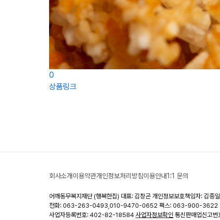
0
상품링크
회사소개
이용약관
개인정보처리방침
이용안내
1:1 문의
어깨동무복지재단 (행복한집)
대표: 김창곤
개인정보보호책임자: 김종일
전화: 063-263-0493,010-9470-0652
팩스: 063-900-3622
사업자등록번호: 402-82-18584
사업자정보확인
통신판매업신고번호: