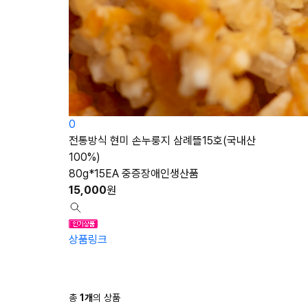
0
전통방식 현미 손누룽지 삼례뜰15호(국내산
100%)
80g*15EA 중증장애인생산품
15,000
원
상품링크
총
1
개
의 상품