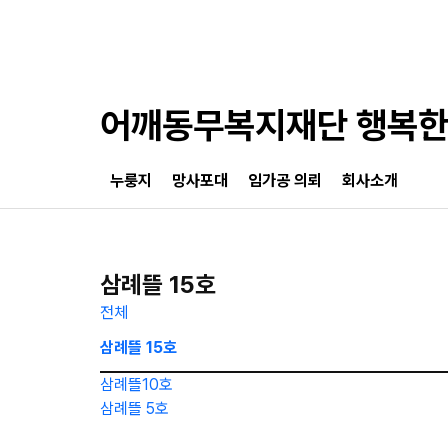
어깨동무복지재단 행복
누룽지
망사포대
임가공 의뢰
회사소개
삼례뜰 15호
전체
삼례뜰 15호
삼례뜰10호
삼례뜰 5호