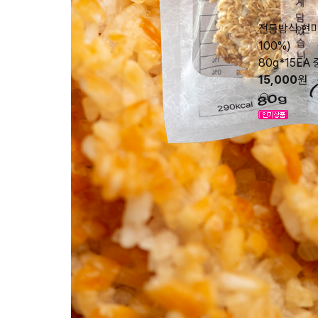
전통방식 현미
100%)
80g*15E
15,000
원