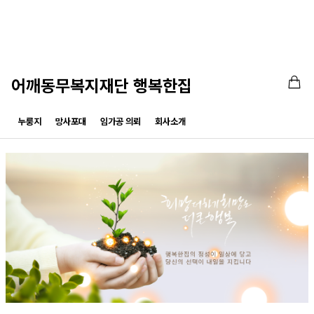
어깨동무복지재단 행복한집
누룽지
망사포대
임가공 의뢰
회사소개