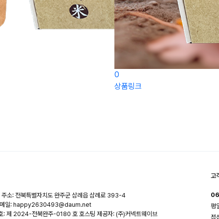
0
상품링크
고
06
주소: 전북특별자치도 완주군 삼례읍 삼례로 393-4
메일: happy2630493@daum.net
평일
 제 2024-전북완주-0180 호
호스팅 제공자: (주)커넥트웨이브
점심