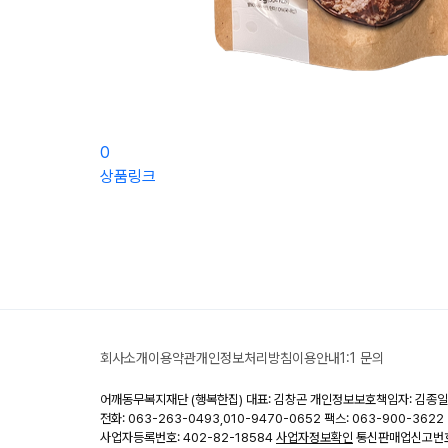
0
상품링크
회사소개
이용약관
개인정보처리방침
이용안내
1:1 문의
어깨동무복지재단 (행복한집)
대표: 김창곤
개인정보보호책임자: 김종일
전화: 063-263-0493,010-9470-0652
팩스: 063-900-3622
사업자등록번호: 402-82-18584
사업자정보확인
통신판매업신고번호: