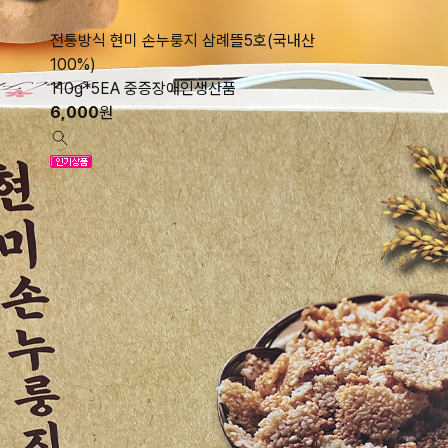
전통방식 현미 손누룽지 삼례뜰5호(국내산
100%)
110g*5EA 중증장애인생산품
6,000
원