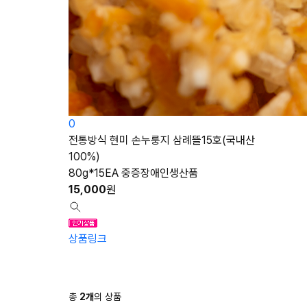
0
전통방식 현미 손누룽지 삼례뜰15호(국내산
100%)
80g*15EA 중증장애인생산품
15,000
원
상품링크
총
2
개
의 상품