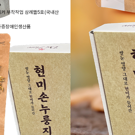
티커 부착작업 삼례뜰5호(국내산
A 중증장애인생산품