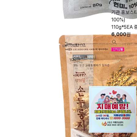
기관 홍보스
100%)
110g*5E
6,000
원