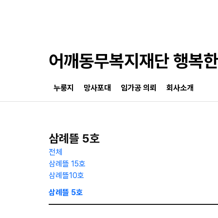
어깨동무복지재단 행복
누룽지
망사포대
임가공 의뢰
회사소개
삼례뜰 5호
전체
삼례뜰 15호
삼례뜰10호
삼례뜰 5호